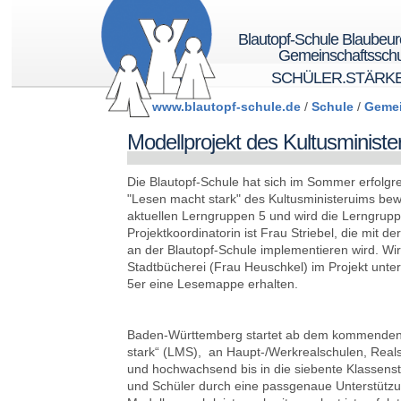
Blautopf-Schule Blaubeu
Gemeinschaftsschu
SCHÜLER.STÄRK
www.blautopf-schule.de
/
Schule
/
Gemei
Modellprojekt des Kultusminist
Die Blautopf-Schule hat sich im Sommer erfolgr
"Lesen macht stark" des Kultusministeruims bewo
aktuellen Lerngruppen 5 und wird die Lerngruppe
Projektkoordinatorin ist Frau Striebel, die mit 
an der Blautopf-Schule implementieren wird. Wir
Stadtbücherei (Frau Heuschkel) im Projekt unter
5er eine Lesemappe erhalten.
Baden-Württemberg startet ab dem kommenden
stark“ (LMS), an Haupt-/Werkrealschulen, Real
und hochwachsend bis in die siebente Klassens
und Schüler durch eine passgenaue Unterstützu