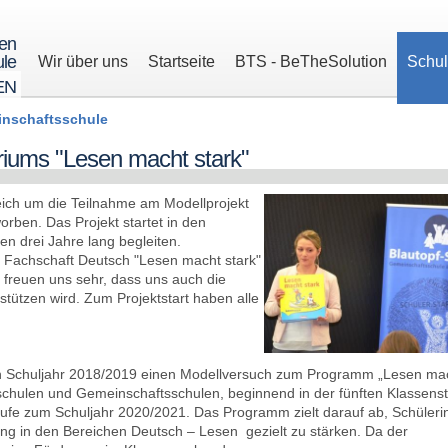
ren
le
Wir über uns
Startseite
BTS - BeTheSolution
Schu
EN
nschaftsschule
eriums "Lesen macht stark"
eich um die Teilnahme am Modellprojekt
rben. Das Projekt startet in den
n drei Jahre lang begleiten.
der Fachschaft Deutsch "Lesen macht stark"
 freuen uns sehr, dass uns auch die
stützen wird. Zum Projektstart haben alle
 Schuljahr 2018/2019 einen Modellversuch zum Programm „Lesen ma
schulen und Gemeinschaftsschulen, beginnend in der fünften Klassenst
tufe zum Schuljahr 2020/2021. Das Programm zielt darauf ab, Schüler
ng in den Bereichen Deutsch – Lesen gezielt zu stärken. Da der