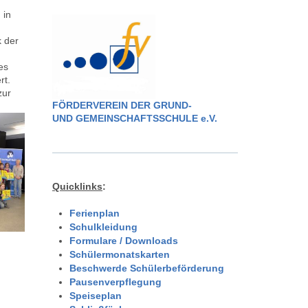
 in
k der
es
rt.
zur
FÖRDERVEREIN DER GRUND-
UND GEMEINSCHAFTSSCHULE e.V.
Quicklinks
:
Ferienplan
Schulkleidung
Formulare / Downloads
Schülermonatskarten
Beschwerde Schülerbeförderung
Pausenverpflegung
Speiseplan