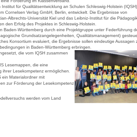
lgt eine Förderung im Klassenverband.
nstitut für Qualitätsentwicklung an Schulen Schleswig-Holstein (IQSH)
m Cornelsen Verlag GmbH, Berlin, entwickelt. Die Ergebnisse von
ian-Albrechts-Universität Kiel und das Leibniz-Institut für die Pädagogi
n den Erfolg des Projektes in Schleswig-Holstein.
 in Baden-Württemberg durch eine Projektgruppe unter Federführung d
ädagogische Grundsatzangelegenheiten, Qualitätsmanagement) gesteue
ches Konsortium evaluiert, die Ergebnisse sollen eindeutige Aussagen 
bedingungen in Baden-Württemberg erbringen.
ingesetzt, die vom IQSH zusammen
LMS Lesemappen, die eine
lung ihrer Lesekompetenz ermöglichen.
 ein Materialordner mit
gen zur Förderung der Lesekompetenz
odellversuchs werden vom Land