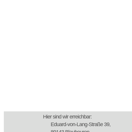
Hier sind wir erreichbar:
Eduard-von-Lang-Straße 39,
89143 Blaubeuren