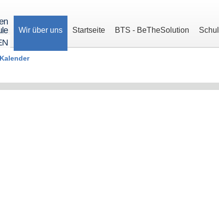
ren
le
Wir über uns
Startseite
BTS - BeTheSolution
Schu
EN
Kalender
.