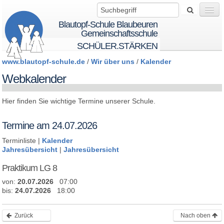
Blautopf-Schule Blaubeuren
Gemeinschaftsschule
SCHÜLER.STÄRKEN
www.blautopf-schule.de
/
Wir über uns
/
Kalender
Wir über uns
Webkalender
Hier finden Sie wichtige Termine unserer Schule.
Startseite
Termine am 24.07.2026
BTS - BeTheSolution
Terminliste |
Kalender
Jahresübersicht
|
Jahresübersicht
Praktikum LG 8
Schule
von:
20.07.2026
07:00
bis:
24.07.2026
18:00
Schüler
Zurück
Nach oben