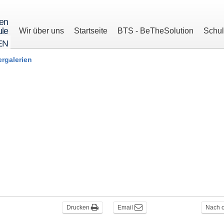
ren
le
Wir über uns
Startseite
BTS - BeTheSolution
Schu
EN
ergalerien
Drucken
Email
Nach 