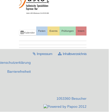
Ferien
Events
Prüfungen
Intern
Kalender
Impressum
Inhaltsverzeichnis
tenschutzerklärung
Barrierefreiheit
1053360 Besucher