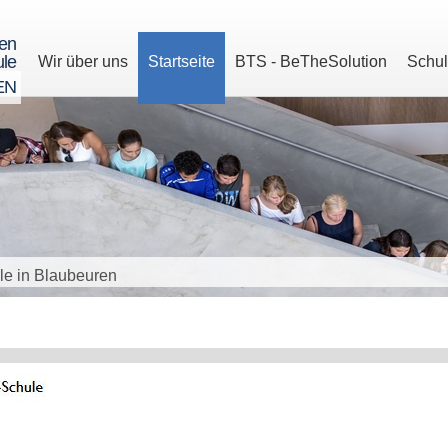
ren
le
Wir über uns
Startseite
BTS - BeTheSolution
Schu
EN
le in Blaubeuren