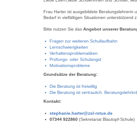
Liebe Eltern,liebe Schülerinnen und Schüler, lieb
Frau Harter ist ausgebildete Beratungslehrerin u
Bedarf in vielfältigen Situationen unterstützend z
Bitte nutzen Sie das
Angebot unserer Beratung
Fragen zur weiteren Schullaufbahn
Lernschwierigkeiten
Verhaltensproblematiken
Prüfungs- oder Schulangst
Motivationsprobleme
Grundsätze der Beratung:
Die Beratung ist freiwillig
Die Beratung ist vertraulich. Beratungslehrkr
Kontakt:
stephanie.harter@zsl-rstue.de
07344 922860
(Sekretariat Blautopf-Schule)