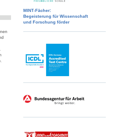
MINT-Fächer:
Begeisterung für Wissenschaft
und Forschung förder
rnen
nd
.
m
.