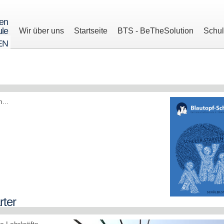
ren
le
Wir über uns
Startseite
BTS - BeTheSolution
Schu
EN
n...
rter