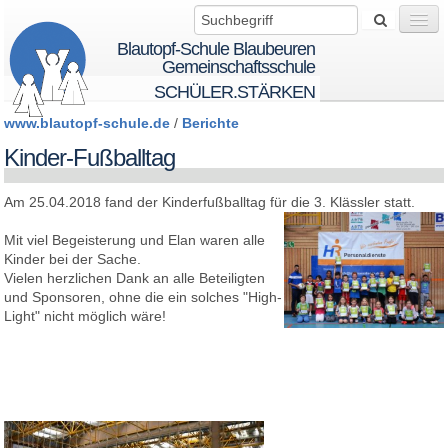
Blautopf-Schule Blaubeuren
Gemeinschaftsschule
SCHÜLER.STÄRKEN
www.blautopf-schule.de
/
Berichte
Wir über uns
Kinder-Fußballtag
Am 25.04.2018 fand der Kinderfußballtag für die 3. Klässler statt.
Startseite
Mit viel Begeisterung und Elan waren alle
Kinder bei der Sache.
BTS - BeTheSolution
Vielen herzlichen Dank an alle Beteiligten
und Sponsoren, ohne die ein solches "High-
Light" nicht möglich wäre!
Schule
Schüler