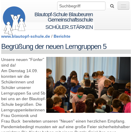
Blautopf-Schule Blaubeuren
Gemeinschaftsschule
SCHÜLER.STÄRKEN
www.blautopf-schule.de
/
Berichte
Wir über uns
Begrüßung der neuen Lerngruppen 5
Unsere neuen "Fünfer"
Startseite
sind da!
Am Dienstag 14.09.
konnten wir die
BTS - BeTheSolution
Schülerinnen und
Schüler unserer
Lerngruppen 5a und 5b
bei uns an der Blautopf-
Schule
Schule begrüßen. Die
Lerngruppenleiterinnen
Frau Gomionik und
Schüler
Frau Buck bereiteten unseren "Neuen" einen herzlichen Empfang.
Pandemiebedingt mussten wir auf eine große Feier sicherheitshalber