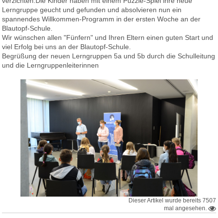
verzichten.Die Kinder haben mit einem Puzzle-Spiel ihre neue
Lerngruppe geucht und gefunden und absolvieren nun ein
Eltern
spannendes Willkommen-Programm in der ersten Woche an der
Blautopf-Schule.
Wir wünschen allen "Fünfern" und Ihren Eltern einen guten Start und
Berichte
viel Erfolg bei uns an der Blautopf-Schule.
Begrüßung der neuen Lerngruppen 5a und 5b durch die Schulleitung
und die Lerngruppenleiterinnen
Förderverein
Dieser Artikel wurde bereits 7507
mal angesehen.