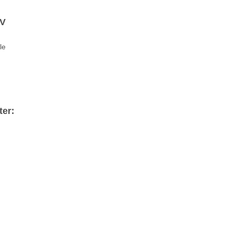
tV
le
ter: