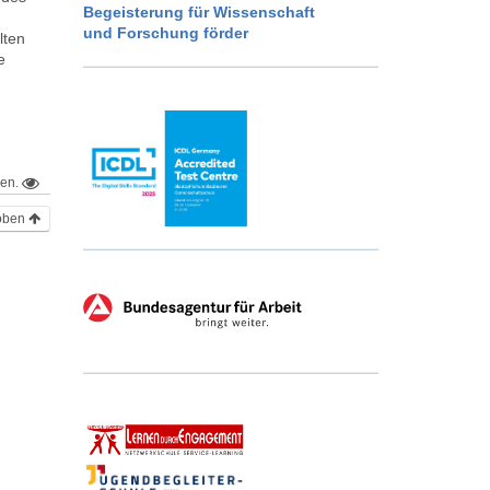
Begeisterung für Wissenschaft
und Forschung förder
lten
e
hen.
oben