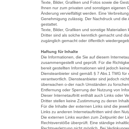
Texte, Bilder, Grafiken und Fotos sowie die Ges
Ihnen nur zum privaten und sonstigen eigenen
Änderung vervielfältigt werden. Eine Verbreitung 
Genehmigung zulässig. Der Nachdruck und die 
gestattet.
Texte, Bilder, Grafiken und sonstige Materialien
Dritter sind als solche kenntlich gemacht und dür
zugänglich gemacht oder öffentlich wiedergege
Haftung für Inhalte
Die Informationen, die Sie auf diesem Interneta
zusammengestellt und geprüft. Für die Richtigkeit
bereit gestellten Informationen wird jedoch k
Diensteanbieter sind gemäß § 7 Abs.1 TMG für 
verantwortlich. Diensteanbieter sind jedoch nich
überwachen o-der nach Umständen zu forschen, d
Entfernung oder Sperrung der Nutzung von Info
Dieser Internetauftritt enthält auch Links oder Ve
Dritter stellen keine Zustimmung zu deren Inha
Für die Inhalte der externen Links sind die jewei
Links zu anderen Internetauftritten wird den Nut
Die externen Links wurden zum Zeitpunkt der L
Rechtsverstöße überprüft. Eine ständige inhaltl
Rechtsverletzung nicht möglich. Bei Verlinkunge