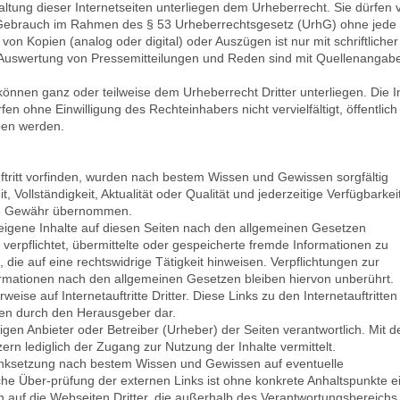
taltung dieser Internetseiten unterliegen dem Urheberrecht. Sie dürfen 
 Gebrauch im Rahmen des § 53 Urheberrechtsgesetz (UrhG) ohne jede
von Kopien (analog oder digital) oder Auszügen ist nur mit schriftlicher
Auswertung von Pressemitteilungen und Reden sind mit Quellenangab
 können ganz oder teilweise dem Urheberrecht Dritter unterliegen. Die I
fen ohne Einwilligung des Rechteinhabers nicht vervielfältigt, öffentlich
ben werden.
uftritt vorfinden, wurden nach bestem Wissen und Gewissen sorgfältig
, Vollständigkeit, Aktualität oder Qualität und jederzeitige Verfügbarkei
eine Gewähr übernommen.
eigene Inhalte auf diesen Seiten nach den allgemeinen Gesetzen
t verpflichtet, übermittelte oder gespeicherte fremde Informationen zu
ie auf eine rechtswidrige Tätigkeit hinweisen. Verpflichtungen zur
rmationen nach den allgemeinen Gesetzen bleiben hiervon unberührt.
rweise auf Internetauftritte Dritter. Diese Links zu den Internetauftritten
lten durch den Herausgeber dar.
ligen Anbieter oder Betreiber (Urheber) der Seiten verantwortlich. Mit d
zern lediglich der Zugang zur Nutzung der Inhalte vermittelt.
inksetzung nach bestem Wissen und Gewissen auf eventuelle
iche Über-prüfung der externen Links ist ohne konkrete Anhaltspunkte e
n auf die Webseiten Dritter, die außerhalb des Verantwortungsbereichs