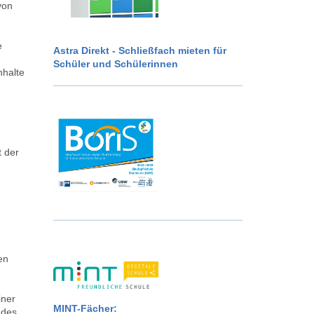
von
e
Astra Direkt - Schließfach mieten für
Schüler und Schülerinnen
nhalte
t der
en
iner
MINT-Fächer:
 des