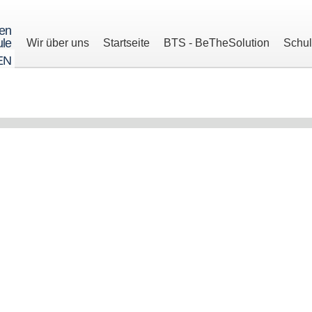
ren
le
Wir über uns
Startseite
BTS - BeTheSolution
Schu
EN