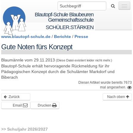
Blautopf-Schule Blaubeuren
Gemeinschaftsschule
SCHÜLER.STÄRKEN
www.blautopf-schule.de
/
Berichte
/
Presse
Wir über uns
Gute Noten fürs Konzept
Blaumännle vom 29.11.2013
(Diese Datei existiert leider nicht mehr.)
Startseite
Blautopf-Schule erhält hervoragende Rückmeldung für ihr
Pädagogischen Konzept durch die Schulämter Markdorf und
Biberach
BTS - BeTheSolution
Dieser Artikel wurde bereits 7673
mal angesehen.
Zurück
Nach oben
Schule
Email
Drucken
Schüler
Schuljahr 2026/2027