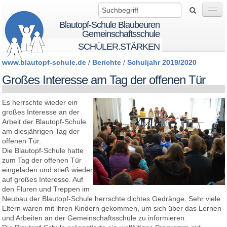
Blautopf-Schule Blaubeuren
Gemeinschaftsschule
SCHÜLER.STÄRKEN
www.blautopf-schule.de
/
Berichte
/
Schuljahr 2019/2020
Wir über uns
Großes Interesse am Tag der offenen Tür
Es herrschte wieder ein
Startseite
großes Interesse an der
Arbeit der Blautopf-Schule
am diesjährigen Tag der
BTS - BeTheSolution
offenen Tür.
Die Blautopf-Schule hatte
zum Tag der offenen Tür
eingeladen und stieß wieder
Schule
auf großes Interesse. Auf
den Fluren und Treppen im
Neubau der Blautopf-Schule herrschte dichtes Gedränge. Sehr viele
Schüler
Eltern waren mit ihren Kindern gekommen, um sich über das Lernen
und Arbeiten an der Gemeinschaftsschule zu informieren.