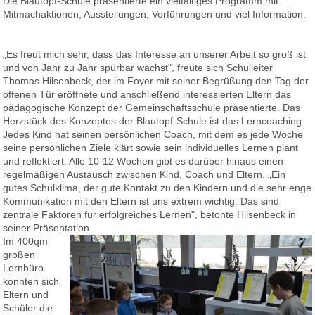
Die Blautopf-Schule präsentierte ein vielfältiges Programm mit
Mitmachaktionen, Ausstellungen, Vorführungen und viel Information.
Eltern
„Es freut mich sehr, dass das Interesse an unserer Arbeit so groß ist
Berichte
und von Jahr zu Jahr spürbar wächst", freute sich Schulleiter
Thomas Hilsenbeck, der im Foyer mit seiner Begrüßung den Tag der
offenen Tür eröffnete und anschließend interessierten Eltern das
pädagogische Konzept der Gemeinschaftsschule präsentierte. Das
Förderverein
Herzstück des Konzeptes der Blautopf-Schule ist das Lerncoaching.
Jedes Kind hat seinen persönlichen Coach, mit dem es jede Woche
seine persönlichen Ziele klärt sowie sein individuelles Lernen plant
und reflektiert. Alle 10-12 Wochen gibt es darüber hinaus einen
regelmäßigen Austausch zwischen Kind, Coach und Eltern. „Ein
gutes Schulklima, der gute Kontakt zu den Kindern und die sehr enge
Kommunikation mit den Eltern ist uns extrem wichtig. Das sind
zentrale Faktoren für erfolgreiches Lernen", betonte Hilsenbeck in
seiner Präsentation.
Im 400qm
großen
Lernbüro
konnten sich
Eltern und
Schüler die