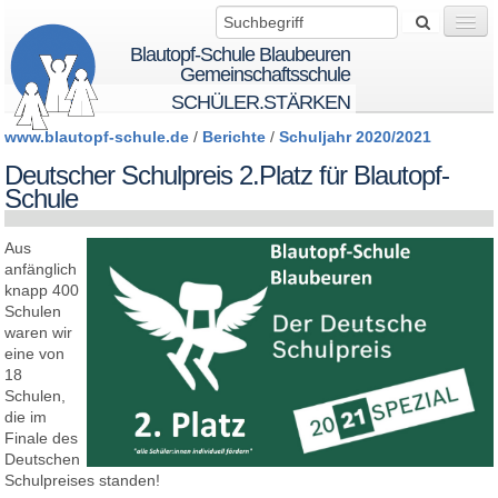
Blautopf-Schule Blaubeuren
Gemeinschaftsschule
SCHÜLER.STÄRKEN
www.blautopf-schule.de
/
Berichte
/
Schuljahr 2020/2021
Wir über uns
Deutscher Schulpreis 2.Platz für Blautopf-
Schule
Startseite
Aus
anfänglich
knapp 400
BTS - BeTheSolution
Schulen
waren wir
eine von
18
Schule
Schulen,
die im
Finale des
Schüler
Deutschen
Schulpreises standen!