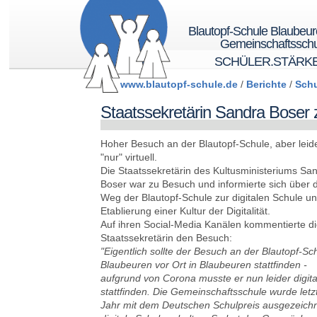
Blautopf-Schule Blaubeu
Gemeinschaftsschu
SCHÜLER.STÄRK
www.blautopf-schule.de
/
Berichte
/
Schu
Staatssekretärin Sandra Boser
Hoher Besuch an der Blautopf-Schule, aber leid
"nur" virtuell.
Die Staatssekretärin des Kultusministeriums Sa
Boser war zu Besuch und informierte sich über 
Weg der Blautopf-Schule zur digitalen Schule u
Etablierung einer Kultur der Digitalität.
Auf ihren Social-Media Kanälen kommentierte d
Staatssekretärin den Besuch:
"Eigentlich sollte der Besuch an der Blautopf-Sc
Blaubeuren vor Ort in Blaubeuren stattfinden -
aufgrund von Corona musste er nun leider digita
stattfinden. Die Gemeinschaftsschule wurde letz
Jahr mit dem Deutschen Schulpreis ausgezeichne