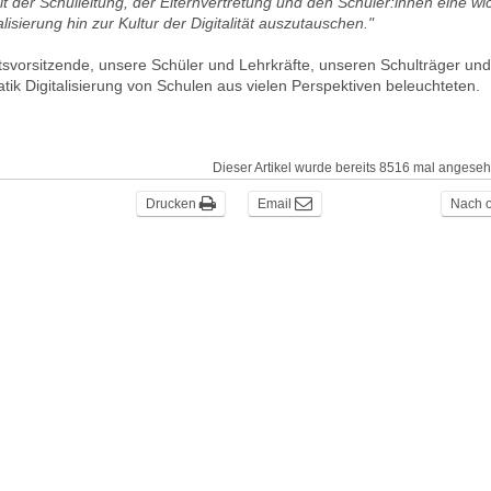
t der Schulleitung, der Elternvertretung und den Schüler:innen eine wi
isierung hin zur Kultur der Digitalität auszutauschen."
tsvorsitzende, unsere Schüler und Lehrkräfte, unseren Schulträger un
tik Digitalisierung von Schulen aus vielen Perspektiven beleuchteten.
Dieser Artikel wurde bereits 8516 mal angese
Drucken
Email
Nach 