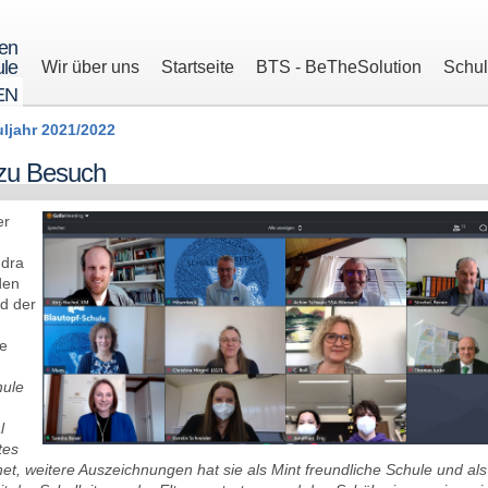
ren
le
Wir über uns
Startseite
BTS - BeTheSolution
Schu
EN
ljahr 2021/2022
 zu Besuch
er
ndra
den
nd der
ie
hule
l
tes
t, weitere Auszeichnungen hat sie als Mint freundliche Schule und als